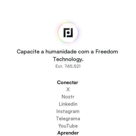
Fedi
Início
Sala de imprensa
Código-fonte
Fedi For
Você
Capacite a humanidade com a Freedom 
Comunidades
Technology.
Organizações
Est. 745,521
Construtores
Participe
Conectar 
Baixe o aplicativo
X
Cria um espaço comunitário
Nostr
Criar um serviço de carteira
Linkedin
Serviço de configuração da federação
Instagram
Explore os Mini Apps
Telegrama
YouTube
Aprender