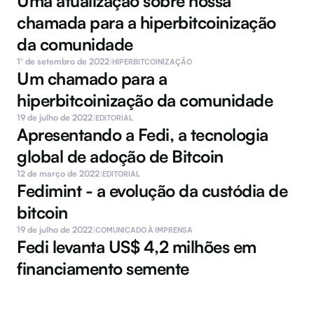
Uma atualização sobre nossa 
chamada para a hiperbitcoinização 
da comunidade
1º de setembro de 2022
|
HIPERBITCOINIZAÇÃO
Um chamado para a 
hiperbitcoinização da comunidade
19 de julho de 2022
|
EDITORIAL
Apresentando a Fedi, a tecnologia 
global de adoção de Bitcoin
12 de março de 2022
|
EDITORIAL
Fedimint - a evolução da custódia de 
bitcoin
19 de julho de 2022
|
COMUNICADO À IMPRENSA
Fedi levanta US$ 4,2 milhões em 
financiamento semente