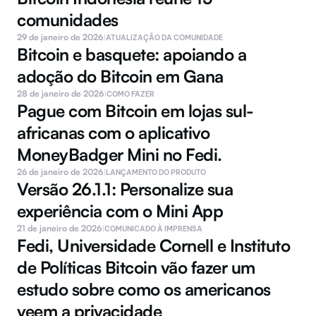
comunidades 
29 de janeiro de 2026
|
ATUALIZAÇÃO DA COMUNIDADE
Bitcoin e basquete: apoiando a 
adoção do Bitcoin em Gana
28 de janeiro de 2026
|
COMO FAZER
Pague com Bitcoin em lojas sul-
africanas com o aplicativo 
MoneyBadger Mini no Fedi.
26 de janeiro de 2026
|
LANÇAMENTO DO PRODUTO
Versão 26.1.1: Personalize sua 
experiência com o Mini App
21 de janeiro de 2026
|
COMUNICADO À IMPRENSA
Fedi, Universidade Cornell e Instituto 
de Políticas Bitcoin vão fazer um 
estudo sobre como os americanos 
veem a privacidade