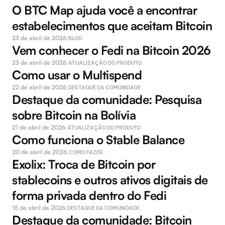
O BTC Map ajuda você a encontrar 
estabelecimentos que aceitam Bitcoin 
23 de abril de 2026
|
BLOG
Vem conhecer o Fedi na Bitcoin 2026
23 de abril de 2026
|
ATUALIZAÇÃO DO PRODUTO
Como usar o Multispend
22 de abril de 2026
|
DESTAQUE DA COMUNIDADE
Destaque da comunidade: Pesquisa 
sobre Bitcoin na Bolívia
21 de abril de 2026
|
ATUALIZAÇÃO DO PRODUTO
Como funciona o Stable Balance 
20 de abril de 2026
|
COMO FAZER
Exolix: Troca de Bitcoin por 
stablecoins e outros ativos digitais de 
forma privada dentro do Fedi
15 de abril de 2026
|
DESTAQUE DA COMUNIDADE
Destaque da comunidade: Bitcoin 