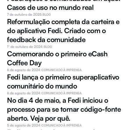
Casos de uso no mundo real
7 de outubro de 2025
|
BLOG
Reformulação completa da carteira e 
do aplicativo Fedi. Criado com o 
feedback da comunidade
1º de outubro de 2024
|
BLOG
Comemorando o primeiro eCash 
Coffee Day
6 de agosto de 2024
|
COMUNICADO À IMPRENSA
Fedi lança o primeiro superaplicativo 
comunitário do mundo 
6 de agosto de 2024
|
COMUNICADO À IMPRENSA
No dia 4 de maio, a Fedi iniciou o 
processo para se tornar código-fonte 
aberto. Veja por quê.
5 de agosto de 2024
|
COMUNICADO À IMPRENSA