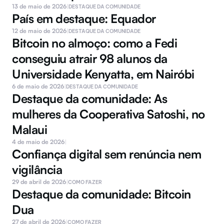
13 de maio de 2026
|
DESTAQUE DA COMUNIDADE
País em destaque: Equador
12 de maio de 2026
|
DESTAQUE DA COMUNIDADE
Bitcoin no almoço: como a Fedi 
conseguiu atrair 98 alunos da 
Universidade Kenyatta, em Nairóbi
6 de maio de 2026
|
DESTAQUE DA COMUNIDADE
Destaque da comunidade: As 
mulheres da Cooperativa Satoshi, no 
Malaui
4 de maio de 2026
|
Confiança digital sem renúncia nem 
vigilância 
29 de abril de 2026
|
COMO FAZER
Destaque da comunidade: Bitcoin 
Dua
27 de abril de 2026
|
COMO FAZER