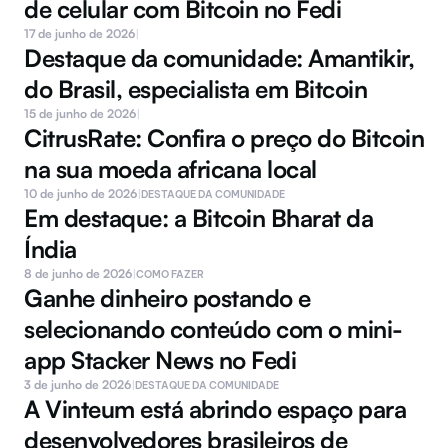
de celular com Bitcoin no Fedi
17 de junho de 2026
|
Destaque da comunidade: Amantikir, 
do Brasil, especialista em Bitcoin
15 de junho de 2026
|
CitrusRate: Confira o preço do Bitcoin 
na sua moeda africana local
10 de junho de 2026
|
DESTAQUE DA COMUNIDADE
Em destaque: a Bitcoin Bharat da 
Índia
8 de junho de 2026
|
COMO FAZER
Ganhe dinheiro postando e 
selecionando conteúdo com o mini-
app Stacker News no Fedi
3 de junho de 2026
|
DESTAQUE DA COMUNIDADE
A Vinteum está abrindo espaço para 
desenvolvedores brasileiros de 