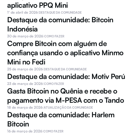
aplicativo PPQ Mini
1º de abril de 2026
|
DESTAQUE DA COMUNIDADE
Destaque da comunidade: Bitcoin 
Indonésia
30 de março de 2026
|
COMO FAZER
Compre Bitcoin com alguém de 
confiança usando o aplicativo Minmo 
Mini no Fedi
25 de março de 2026
|
DESTAQUE DA COMUNIDADE
Destaque da comunidade: Motiv Perú
23 de março de 2026
|
COMO FAZER
Gasta Bitcoin no Quênia e recebe o 
pagamento via M-PESA com o Tando 
18 de março de 2026
|
ATUALIZAÇÃO DA COMUNIDADE
Destaque da comunidade: Harlem 
Bitcoin
16 de março de 2026
|
COMO FAZER