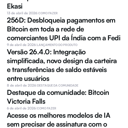
Ekasi
13 de abril de 2026
|
COMO FAZER
256D: Desbloqueia pagamentos em 
Bitcoin em toda a rede de 
comerciantes UPI da Índia com a Fedi
9 de abril de 2026
|
LANÇAMENTO DO PRODUTO
Versão 26.4.0: Integração 
simplificada, novo design da carteira 
e transferências de saldo estáveis 
entre usuários
8 de abril de 2026
|
DESTAQUE DA COMUNIDADE
Destaque da comunidade: Bitcoin 
Victoria Falls
6 de abril de 2026
|
COMO FAZER
Acesse os melhores modelos de IA 
sem precisar de assinatura com o 