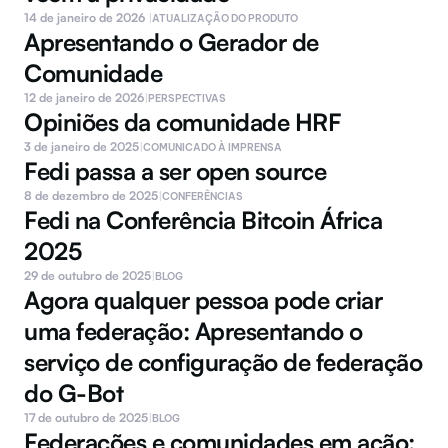
14 de janeiro de 2026 
|
ATUALIZAÇÃO DO PRODUTO
Apresentando o Gerador de 
Comunidade
12 de janeiro de 2026
|
PERSPECTIVAS
Opiniões da comunidade HRF
3 de janeiro de 2025
|
COMUNICADO À IMPRENSA
Fedi passa a ser open source
8 de dezembro de 2025
|
CONFERÊNCIAS
Fedi na Conferência Bitcoin África 
2025
29 de outubro de 2025
|
BLOG
Agora qualquer pessoa pode criar 
uma federação: Apresentando o 
serviço de configuração de federação 
do G-Bot
17 de outubro de 2025
|
BLOG
Federações e comunidades em ação: 