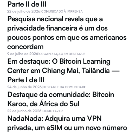
Parte II de III
22 de julho de 2026
|
COMUNICADO À IMPRENSA
Pesquisa nacional revela que a 
privacidade financeira é um dos 
poucos pontos em que os americanos 
concordam
9 de julho de 2026
|
ORGANIZAÇÃO EM DESTAQUE
Em destaque: O Bitcoin Learning 
Center em Chiang Mai, Tailândia — 
Parte I de III
24 de junho de 2026
|
DESTAQUE DA COMUNIDADE
Destaque da comunidade: Bitcoin 
Karoo, da África do Sul
22 de junho de 2026
|
COMO FAZER
NadaNada: Adquira uma VPN 
privada, um eSIM ou um novo número 