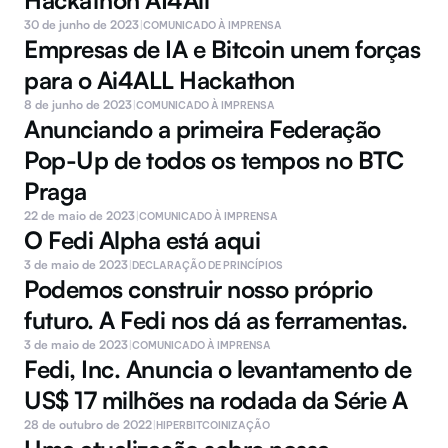
Hackathon AI4All
30 de junho de 2023
|
COMUNICADO À IMPRENSA
Empresas de IA e Bitcoin unem forças 
para o Ai4ALL Hackathon
8 de junho de 2023
|
COMUNICADO À IMPRENSA
Anunciando a primeira Federação 
Pop-Up de todos os tempos no BTC 
Praga
22 de maio de 2023
|
COMUNICADO À IMPRENSA
O Fedi Alpha está aqui
3 de maio de 2023
|
DECLARAÇÃO DE PRINCÍPIOS
Podemos construir nosso próprio 
futuro. A Fedi nos dá as ferramentas.
3 de maio de 2023
|
COMUNICADO À IMPRENSA
Fedi, Inc. Anuncia o levantamento de 
US$ 17 milhões na rodada da Série A
28 de outubro de 2022
|
HIPERBITCOINIZAÇÃO