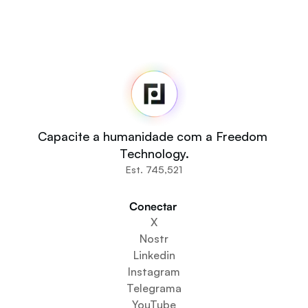
Fedi
Início
Sala de imprensa
Código-fonte
Fedi For
Você
Capacite a humanidade com a Freedom 
Comunidades
Technology.
Organizações
Est. 745,521
Construtores
Participe
Conectar 
Baixe o aplicativo
X
Cria um espaço comunitário
Nostr
Criar um serviço de carteira
Linkedin
Serviço de configuração da federação
Instagram
Explore os Mini Apps
Telegrama
YouTube