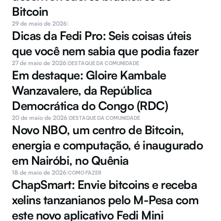
Bitcoin
29 de maio de 2026
|
Dicas da Fedi Pro: Seis coisas úteis 
que você nem sabia que podia fazer
27 de maio de 2026
|
DESTAQUE DA COMUNIDADE
Em destaque: Gloire Kambale 
Wanzavalere, da República 
Democrática do Congo (RDC)
20 de maio de 2026
|
DESTAQUE DA COMUNIDADE
Novo NBO, um centro de Bitcoin, 
energia e computação, é inaugurado 
em Nairóbi, no Quênia
18 de maio de 2026
|
COMO FAZER
ChapSmart: Envie bitcoins e receba 
xelins tanzanianos pelo M-Pesa com 
este novo aplicativo Fedi Mini