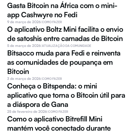
Gasta Bitcoin na África com o mini-
app Cashwyre no Fedi
9 de março de 2026
|
COMO FAZER
O aplicativo Boltz Mini facilita o envio 
de satoshis entre camadas de Bitcoin
5 de março de 2026
|
ATUALIZAÇÃO DA COMUNIDADE
Bitsacco muda para Fedi e reinventa 
as comunidades de poupança em 
Bitcoin
3 de março de 2026
|
COMO FAZER
Conheça o Bitspenda: o mini 
aplicativo que torna o Bitcoin útil para 
a diáspora de Gana
25 de fevereiro de 2026
|
COMO FAZER
Como o aplicativo Bitrefill Mini 
mantém você conectado durante 