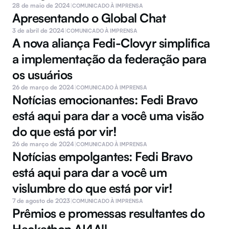
28 de maio de 2024
|
COMUNICADO À IMPRENSA
Apresentando o Global Chat
3 de abril de 2024
|
COMUNICADO À IMPRENSA
A nova aliança Fedi-Clovyr simplifica 
a implementação da federação para 
os usuários
26 de março de 2024
|
COMUNICADO À IMPRENSA
Notícias emocionantes: Fedi Bravo 
está aqui para dar a você uma visão 
do que está por vir!
26 de março de 2024
|
COMUNICADO À IMPRENSA
Notícias empolgantes: Fedi Bravo 
está aqui para dar a você um 
vislumbre do que está por vir!
7 de agosto de 2023
|
COMUNICADO À IMPRENSA
Prêmios e promessas resultantes do 