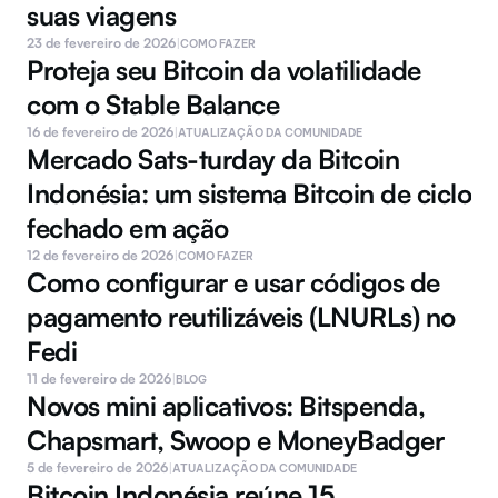
suas viagens
23 de fevereiro de 2026
|
COMO FAZER
Proteja seu Bitcoin da volatilidade 
com o Stable Balance
16 de fevereiro de 2026
|
ATUALIZAÇÃO DA COMUNIDADE
Mercado Sats-turday da Bitcoin 
Indonésia: um sistema Bitcoin de ciclo 
fechado em ação
12 de fevereiro de 2026
|
COMO FAZER
Como configurar e usar códigos de 
pagamento reutilizáveis (LNURLs) no 
Fedi
11 de fevereiro de 2026
|
BLOG
Novos mini aplicativos: Bitspenda, 
Chapsmart, Swoop e MoneyBadger
5 de fevereiro de 2026
|
ATUALIZAÇÃO DA COMUNIDADE
Bitcoin Indonésia reúne 15 