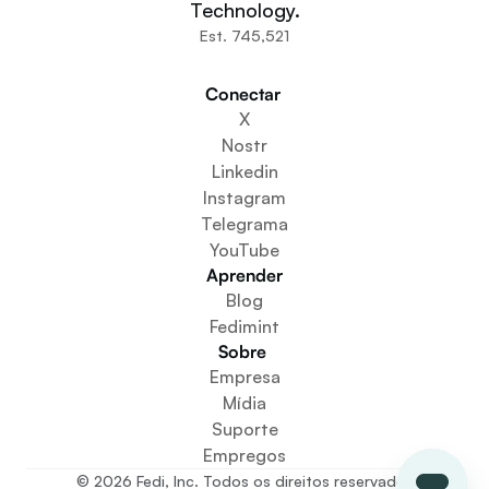
Comunidades
Technology.
Organizações
Est. 745,521
Construtores
Participe
Conectar 
Baixe o aplicativo
X
Cria um espaço comunitário
Nostr
Criar um serviço de carteira
Linkedin
Serviço de configuração da federação
Instagram
Explore os Mini Apps
Telegrama
YouTube
Aprender
Blog
Fedimint
Sobre 
Empresa
Mídia
Suporte
Empregos
© 2026 Fedi, Inc. Todos os direitos reservados