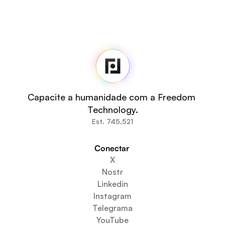
Fedi
Início
Sala de imprensa
Código-fonte
Fedi For
Você
Capacite a humanidade com a Freedom 
Comunidades
Technology.
Organizações
Est. 745,521
Construtores
Participe
Conectar 
Baixe o aplicativo
X
Cria um espaço comunitário
Nostr
Criar um serviço de carteira
Linkedin
Serviço de configuração da federação
Instagram
Explore os Mini Apps
Telegrama
YouTube