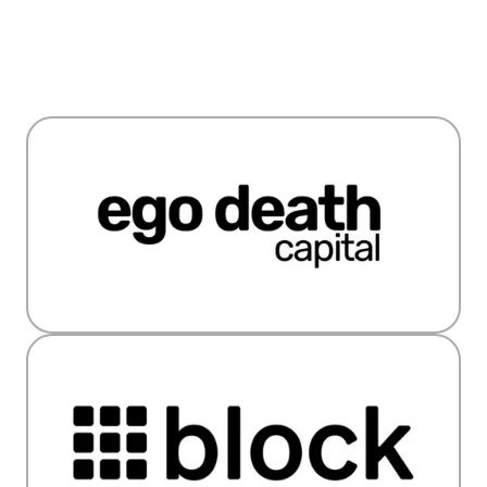
Conheça nossos 
investidores