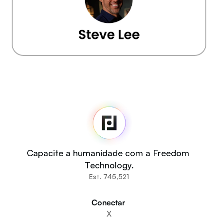
Fedi
Início
Sala de imprensa
Código-fonte
Fedi For
Você
Capacite a humanidade com a Freedom 
Comunidades
Technology.
Organizações
Est. 745,521
Construtores
Participe
Conectar 
Baixe o aplicativo
X