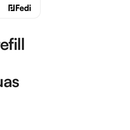
ill 
as 