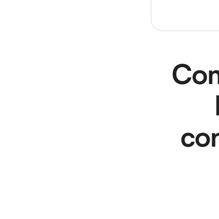
Como
con