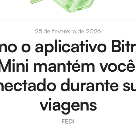
25 de fevereiro de 2026
 o aplicativo Bitref
Mini mantém você 
ectado durante su
viagens
FEDI