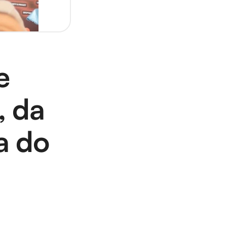
 
 da 
 do 