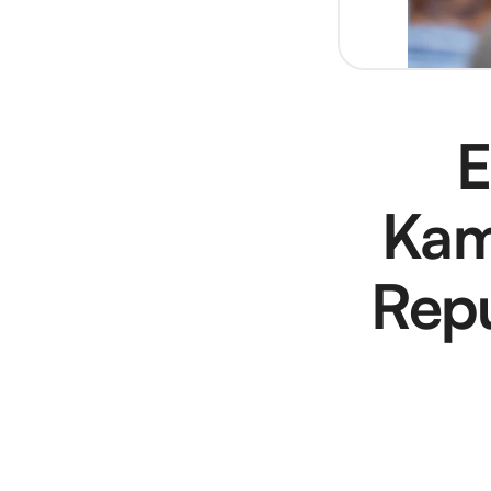
E
Kam
Repú