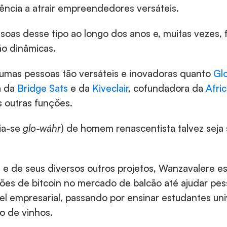
ência a atrair empreendedores versáteis.
ssoas desse tipo ao longo dos anos e, muitas vezes, 
ão dinâmicas.
lgumas pessoas tão versáteis e inovadoras quanto 
Glo
 da 
Bridge Sats
 e da 
Kiveclair
, cofundadora da 
Afri
 outras funções.
a-se 
glo-wáhr
) de homem renascentista talvez seja 
 e de seus diversos outros projetos, Wanzavalere es
ções de bitcoin no mercado de balcão até ajudar pes
el empresarial, passando por ensinar estudantes univ
o de vinhos.