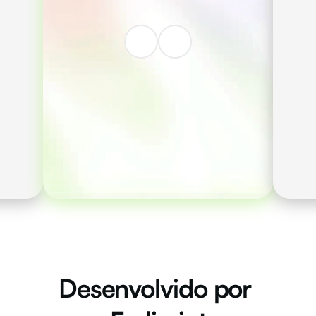
descentralizadas por 
em 
meio dos Guardiões. 
Pagamentos com dinheiro 
s 
virtual
: privados, rápidos e 
seguros. 
n
É possível recuperar a 
conta por meio da 
comunidade.
Desenvolvido por 