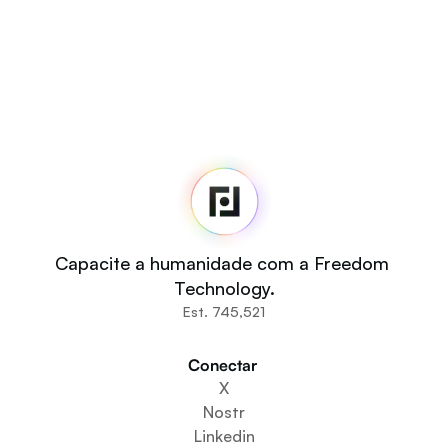
Fedi
Início
Sala de imprensa
Código-fonte
Fedi For
Você
Capacite a humanidade com a Freedom 
Comunidades
Technology.
Organizações
Est. 745,521
Construtores
Participe
Conectar 
Baixe o aplicativo
X
Cria um espaço comunitário
Nostr
Criar um serviço de carteira
Linkedin
Serviço de configuração da federação